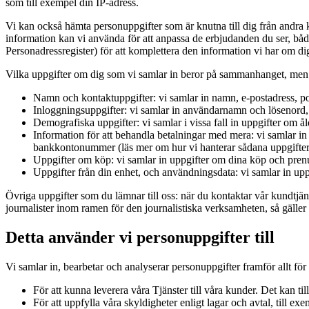
som till exempel din IP-adress.
Vi kan också hämta personuppgifter som är knutna till dig från andra k
information kan vi använda för att anpassa de erbjudanden du ser, både
Personadressregister) för att komplettera den information vi har om dig, e
Vilka uppgifter om dig som vi samlar in beror på sammanhanget, men 
Namn och kontaktuppgifter: vi samlar in namn, e-postadress, p
Inloggningsuppgifter: vi samlar in användarnamn och lösenord, s
Demografiska uppgifter: vi samlar i vissa fall in uppgifter om å
Information för att behandla betalningar med mera: vi samlar in 
bankkontonummer (läs mer om hur vi hanterar sådana uppgifter
Uppgifter om köp: vi samlar in uppgifter om dina köp och prenu
Uppgifter från din enhet, och användningsdata: vi samlar in upp
Övriga uppgifter som du lämnar till oss: när du kontaktar vår kundtjäns
journalister inom ramen för den journalistiska verksamheten, så gäller
Detta använder vi personuppgifter till
Vi samlar in, bearbetar och analyserar personuppgifter framför allt fö
För att kunna leverera våra Tjänster till våra kunder. Det kan til
För att uppfylla våra skyldigheter enligt lagar och avtal, till e