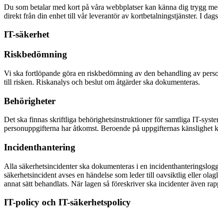
Du som betalar med kort på våra webbplatser kan känna dig trygg med at
direkt från din enhet till vår leverantör av kortbetalningstjänster. I d
IT-säkerhet
Riskbedömning
Vi ska fortlöpande göra en riskbedömning av den behandling av person
till risken. Riskanalys och beslut om åtgärder ska dokumenteras.
Behörigheter
Det ska finnas skriftliga behörighetsinstruktioner för samtliga IT-syst
personuppgifterna har åtkomst. Beroende på uppgifternas känslighet k
Incidenthantering
Alla säkerhetsincidenter ska dokumenteras i en incidenthanteringslog
säkerhetsincident avses en händelse som leder till oavsiktlig eller olagli
annat sätt behandlats. När lagen så föreskriver ska incidenter även rap
IT-policy och IT-säkerhetspolicy