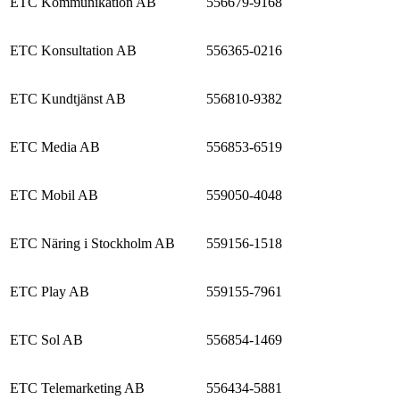
ETC Kommunikation AB
556679-9168
ETC Konsultation AB
556365-0216
ETC Kundtjänst AB
556810-9382
ETC Media AB
556853-6519
ETC Mobil AB
559050-4048
ETC Näring i Stockholm AB
559156-1518
ETC Play AB
559155-7961
ETC Sol AB
556854-1469
ETC Telemarketing AB
556434-5881