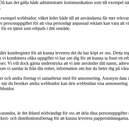
. Då kan det gälla både administrativ kommunikation som till exempel n
.
l exempel webbsidor, vilket leder både till att användarna får mer relevant 
r personuppgifter för att visa personligt anpassad reklam kan vara att v
 för en tjänst som erbjuds i ditt område.
ller kundregister för att kunna leverera det du har köpt av oss. Detta r
an vi kombinera olika uppgifter vi har om dig för att kunna ta fram ett 
ser. Vi vill dock gärna understryka att vi inte använder ditt namn, adre
som vi samlar in från din enhet, information om hur du beter dig på våra
och andra företag vi samarbetar med för annonsering. Anonym data är i
 att när du besöker andra webbsidor kan den webbsidan visa annonsering
bbsidor.
ndra, är det ibland nödvändigt för oss att dela dina personuppgifter m
eri- och distributionsföretag för att kunna leverera papperstidningarna. 