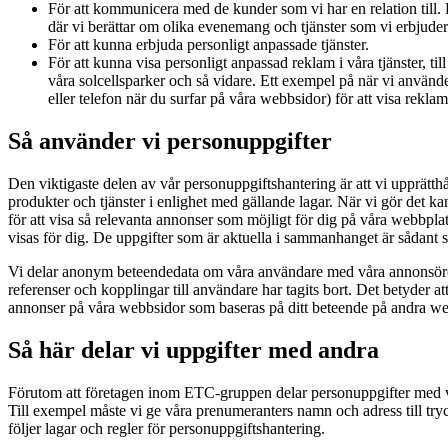
För att kommunicera med de kunder som vi har en relation till
där vi berättar om olika evenemang och tjänster som vi erbjuder
För att kunna erbjuda personligt anpassade tjänster.
För att kunna visa personligt anpassad reklam i våra tjänster, til
våra solcellsparker och så vidare. Ett exempel på när vi använde
eller telefon när du surfar på våra webbsidor) för att visa reklam
Så använder vi personuppgifter
Den viktigaste delen av vår personuppgiftshantering är att vi upprätthå
produkter och tjänster i enlighet med gällande lagar. När vi gör det k
för att visa så relevanta annonser som möjligt för dig på våra webbplat
visas för dig. De uppgifter som är aktuella i sammanhanget är sådant 
Vi delar anonym beteendedata om våra användare med våra annonsörer 
referenser och kopplingar till användare har tagits bort. Det betyder
annonser på våra webbsidor som baseras på ditt beteende på andra we
Så här delar vi uppgifter med andra
Förutom att företagen inom ETC-gruppen delar personuppgifter med vara
Till exempel måste vi ge våra prenumeranters namn och adress till tryck
följer lagar och regler för personuppgiftshantering.