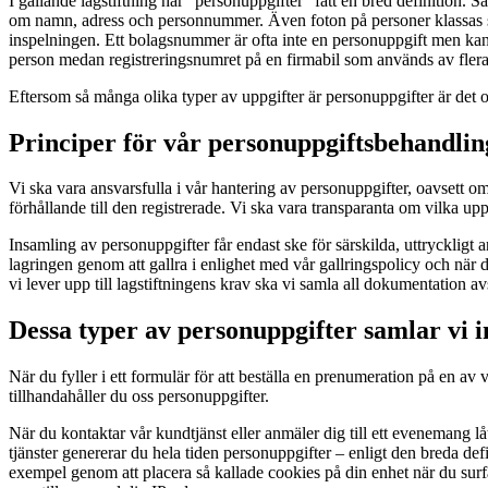
I gällande lagstiftning har “personuppgifter” fått en bred definition. 
om namn, adress och personnummer. Även foton på personer klassas som
inspelningen. Ett bolagsnummer är ofta inte en personuppgift men kan 
person medan registreringsnumret på en firmabil som används av flera
Eftersom så många olika typer av uppgifter är personuppgifter är det
Principer för vår personuppgiftsbehandlin
Vi ska vara ansvarsfulla i vår hantering av personuppgifter, oavsett om 
förhållande till den registrerade. Vi ska vara transparanta om vilka uppgi
Insamling av personuppgifter får endast ske för särskilda, uttryckligt
lagringen genom att gallra i enlighet med vår gallringspolicy och när de
vi lever upp till lagstiftningens krav ska vi samla all dokumentation
Dessa typer av personuppgifter samlar vi i
När du fyller i ett formulär för att beställa en prenumeration på en av v
tillhandahåller du oss personuppgifter.
När du kontaktar vår kundtjänst eller anmäler dig till ett evenemang lå
tjänster genererar du hela tiden personuppgifter – enligt den breda defi
exempel genom att placera så kallade cookies på din enhet när du surfar 