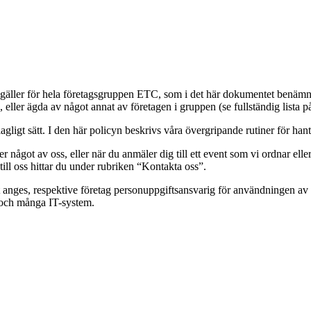
gäller för hela företagsgruppen ETC, som i det här dokumentet benämns
eller ägda av något annat av företagen i gruppen (se fullständig lista p
agligt sätt. I den här policyn beskrivs våra övergripande rutiner för han
 något av oss, eller när du anmäler dig till ett event som vi ordnar elle
 till oss hittar du under rubriken “Kontakta oss”.
 anges, respektive företag personuppgiftsansvarig för användningen av
n och många IT-system.