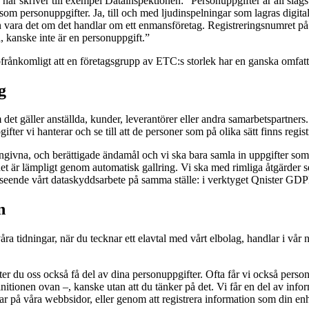
Så här skriver till exempel Datainspektionen: “Personuppgifter är all sla
 personuppgifter. Ja, till och med ljudinspelningar som lagras digita
vara det om det handlar om ett enmansföretag. Registreringsnumret på en
, kanske inte är en personuppgift.”
 ofrånkomligt att en företagsgrupp av ETC:s storlek har en ganska omfat
g
det gäller anställda, kunder, leverantörer eller andra samarbetspartners.
fter vi hanterar och se till att de personer som på olika sätt finns regist
 angivna, och berättigade ändamål och vi ska bara samla in uppgifter som
t är lämpligt genom automatisk gallring. Vi ska med rimliga åtgärder se t
 avseende vårt dataskyddsarbete på samma ställe: i verktyget Qnister GD
n
åra tidningar, när du tecknar ett elavtal med vårt elbolag, handlar i vår n
ter du oss också få del av dina personuppgifter. Ofta får vi också person
nitionen ovan –, kanske utan att du tänker på det. Vi får en del av infor
på våra webbsidor, eller genom att registrera information som din enhet (