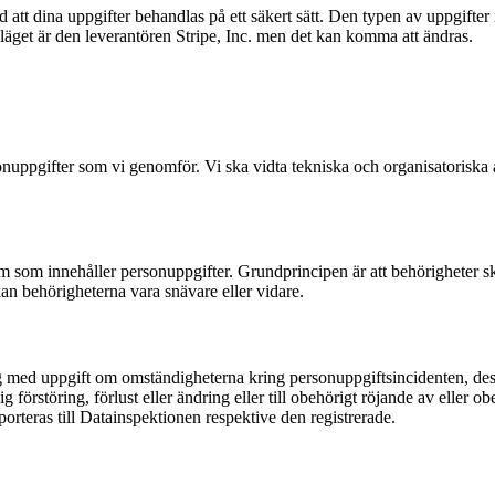
t dina uppgifter behandlas på ett säkert sätt. Den typen av uppgifter når
agsläget är den leverantören Stripe, Inc. men det kan komma att ändras.
uppgifter som vi genomför. Vi ska vidta tekniska och organisatoriska åt
em som innehåller personuppgifter. Grundprincipen är att behörigheter ska
an behörigheterna vara snävare eller vidare.
g med uppgift om omständigheterna kring personuppgiftsincidenten, des
g förstöring, förlust eller ändring eller till obehörigt röjande av eller o
porteras till Datainspektionen respektive den registrerade.