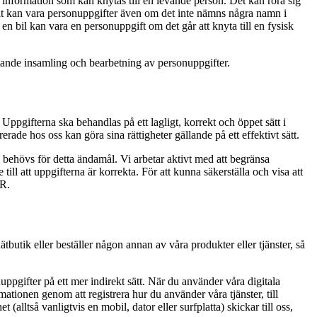
gs information som kan knytas till en levande person. Det kan röra sig
lt kan vara personuppgifter även om det inte nämns några namn i
 bil kan vara en personuppgift om det går att knyta till en fysisk
tande insamling och bearbetning av personuppgifter.
 Uppgifterna ska behandlas på ett lagligt, korrekt och öppet sätt i
rerade hos oss kan göra sina rättigheter gällande på ett effektivt sätt.
 behövs för detta ändamål. Vi arbetar aktivt med att begränsa
ill att uppgifterna är korrekta. För att kunna säkerställa och visa att
PR.
ätbutik eller beställer någon annan av våra produkter eller tjänster, så
uppgifter på ett mer indirekt sätt. När du använder våra digitala
mationen genom att registrera hur du använder våra tjänster, till
alltså vanligtvis en mobil, dator eller surfplatta) skickar till oss,