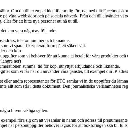
ällor. Om du till exempel identifierar dig för oss med ditt Facebook-kont
 på våra webbsidor och på sociala nätverk. Från och till använder vi ock
ller för att hitta nya personer att nå ut till.
det kan vara något av följande:
ostadress, telefonnummer och liknande.
om vi sparar i krypterad form på ett säkert sätt.
lder och kön.
uppgifter som vi behöver för att kunna ta betalt för våra produkter och t
 längre ner)
merationer, summa, tid för köp, utnyttjat erbjudande och liknande.
gifter som vi får när du använder våra tjänster, till exempel din IP-ad
t eller andra representanter för ETC samlar vi in de uppgifter du lämnar 
 inte allt som står i detta dokument. Den journalistiska verksamheten reg
r några huvudsakliga syften:
l exempel röra sig om att vi samlar in namn och adress till prenumeranter,
xempel när personuppgifter behöver lagras för att bokföringen ska bli full